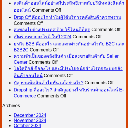
วิธี
ส่งสินค้าออนไลน์อย่างมีประสิทธิภาพกับบริษัทคลังสินค้า
ลง
on
ออนไลน์
Comments Off
ขาย
ส่ง
Drop Off คืออะไร ทำไมผู้ใช้บริการคลังสินค้าควรทราบ
ของ
สินค้า
on
Comments Off
Drop
on
ใน
ออนไลน์
ส่งของไปต่างประเทศ ด้วยวิธีไหนดีที่สุด
Comments Off
Off
ส่ง
Shopee
on
อย่าง
เปิดร้านขายอะไรดี ในปี 2024
Comments Off
คือ
Lazada
เปิด
ขอ
มี
ธุรกิจ B2B คืออะไร และแตกต่างกันอย่างไรกับ B2C และ
อะไร
แบบ
ร้าน
ไป
on
B2B2C
Comments Off
ประสิทธิภาพ
ทำไม
ง่าย
ธุรกิจ
ขาย
ต่าง
ความจำเป็นของคลังสินค้า เมื่อลงขายสินค้ากับ Seller
กับ
ผู้
ๆ
on
B2B
Center
Comments Off
อะไร
ประ
บริษัท
ใช้
สำหรับ
ความ
คือ
โลจิสติกส์ คืออะไร และมีประโยชน์อย่างไรต่อระบบคลัง
ดี
ด้วย
คลัง
on
บริการ
มือ
จำเป็น
อะไร
สินค้าออนไลน์
Comments Off
ในปี
วิธี
สินค้า
โล
on
คลัง
ใหม่
ของ
และ
ปัญหาแพ็คสินค้าไม่ทัน แก้อย่างไร?
Comments Off
2024
ไห
ออนไลน์
จิ
ปัญหา
สินค้า
คลัง
แตก
Dropship คืออะไร? สำคัญอย่างไรกับร้านค้าออนไลน์ E-
ดี
สติ
แพ็ค
on
Commerce
Comments Off
ควร
สินค้า
ต่าง
ที่สุ
Dropship
กส์
สินค้า
ทราบ
เมื่อ
กัน
Archives
คือ
คือ
ไม่ทัน
ลง
อย่างไร
อะไร?
December 2024
อะไร
แก้
ขาย
กับ
November 2024
สำคัญ
และ
อย่างไ
B2C
สินค้า
October 2024