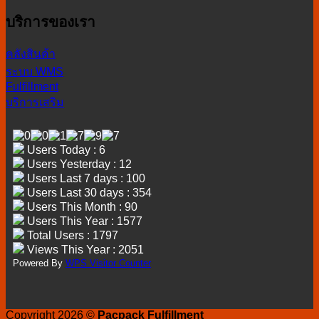
บริการของเรา
คลังสินค้า
ระบบ WMS
Fulfillment
บริการเสริม
Users Today : 6
Users Yesterday : 12
Users Last 7 days : 100
Users Last 30 days : 354
Users This Month : 90
Users This Year : 1577
Total Users : 1797
Views This Year : 2051
Powered By
WPS Visitor Counter
Copyright 2026 ©
Pacpack Fulfillment