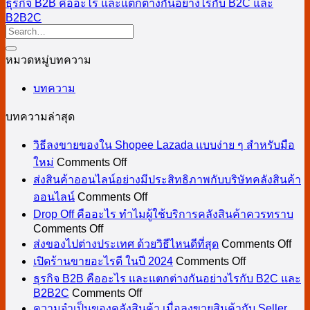
ธุรกิจ B2B คืออะไร และแตกต่างกันอย่างไรกับ B2C และ
B2B2C
หมวดหมู่บทความ
บทความ
บทความล่าสุด
วิธีลงขายของใน Shopee Lazada แบบง่าย ๆ สำหรับมือ
on
ใหม่
Comments Off
วิธี
ส่งสินค้าออนไลน์อย่างมีประสิทธิภาพกับบริษัทคลังสินค้า
ลง
on
ออนไลน์
Comments Off
ขาย
ส่ง
Drop Off คืออะไร ทำไมผู้ใช้บริการคลังสินค้าควรทราบ
ของ
สินค้า
on
Comments Off
Drop
on
ใน
ออนไลน์
ส่งของไปต่างประเทศ ด้วยวิธีไหนดีที่สุด
Comments Off
Off
ส่ง
Shopee
on
อย่าง
เปิดร้านขายอะไรดี ในปี 2024
Comments Off
คือ
Lazada
เปิด
ขอ
มี
ธุรกิจ B2B คืออะไร และแตกต่างกันอย่างไรกับ B2C และ
อะไร
แบบ
ร้าน
ไป
on
B2B2C
Comments Off
ประสิทธิภาพ
ทำไม
ง่าย
ธุรกิจ
ขาย
ต่าง
ความจำเป็นของคลังสินค้า เมื่อลงขายสินค้ากับ Seller