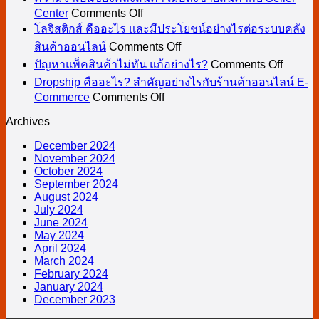
กับ
ผู้
ๆ
on
B2B
Center
Comments Off
อะไร
ประ
บริษัท
ใช้
สำหรับ
ความ
คือ
โลจิสติกส์ คืออะไร และมีประโยชน์อย่างไรต่อระบบคลัง
ดี
ด้วย
คลัง
on
บริการ
มือ
จำเป็น
อะไร
สินค้าออนไลน์
Comments Off
ในปี
วิธี
สินค้า
โล
on
คลัง
ใหม่
ของ
และ
ปัญหาแพ็คสินค้าไม่ทัน แก้อย่างไร?
Comments Off
2024
ไห
ออนไลน์
จิ
ปัญหา
สินค้า
คลัง
แตก
Dropship คืออะไร? สำคัญอย่างไรกับร้านค้าออนไลน์ E-
ดี
สติ
แพ็ค
on
Commerce
Comments Off
ควร
สินค้า
ต่าง
ที่สุ
Dropship
กส์
สินค้า
ทราบ
เมื่อ
กัน
Archives
คือ
คือ
ไม่ทัน
ลง
อย่างไร
อะไร?
December 2024
อะไร
แก้
ขาย
กับ
November 2024
สำคัญ
และ
อย่างไ
B2C
สินค้า
October 2024
อย่างไร
และ
มี
September 2024
กับ
กับ
August 2024
B2B2C
ประโยชน์
Seller
July 2024
ร้าน
Center
อย่างไร
June 2024
ค้า
May 2024
ต่อ
April 2024
ออนไลน์
ระบบ
March 2024
E-
คลัง
February 2024
Commerce
January 2024
สินค้า
December 2023
ออนไลน์