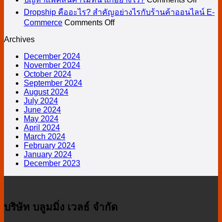
2024
ไห
ออนไลน์
จิ
ปัญหา
สินค้า
คลัง
แตก
Dropship คืออะไร? สำคัญอย่างไรกับร้านค้าออนไลน์ E-
ดี
สติ
แพ็ค
on
Commerce
Comments Off
ควร
สินค้า
ต่าง
ที่สุ
Dropship
กส์
สินค้า
ทราบ
เมื่อ
กัน
Archives
คือ
คือ
ไม่ทัน
ลง
อย่างไร
อะไร?
December 2024
อะไร
แก้
ขาย
กับ
November 2024
สำคัญ
และ
อย่างไ
B2C
สินค้า
October 2024
อย่างไร
และ
มี
September 2024
กับ
กับ
August 2024
B2B2C
ประโยชน์
Seller
July 2024
ร้าน
Center
อย่างไร
June 2024
ค้า
May 2024
ต่อ
April 2024
ออนไลน์
ระบบ
March 2024
E-
คลัง
February 2024
Commerce
January 2024
สินค้า
December 2023
ออนไลน์
บริษัท บลูมมิ่ง เวลธ์ จำกัด