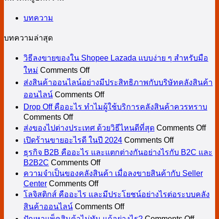
บทความ
บทความล่าสุด
วิธีลงขายของใน Shopee Lazada แบบง่าย ๆ สำหรับมือ
on
ใหม่
Comments Off
วิธี
ส่งสินค้าออนไลน์อย่างมีประสิทธิภาพกับบริษัทคลังสินค้า
ลง
on
ออนไลน์
Comments Off
ขาย
ส่ง
Drop Off คืออะไร ทำไมผู้ใช้บริการคลังสินค้าควรทราบ
ของ
สินค้า
on
Comments Off
Drop
on
ใน
ออนไลน์
ส่งของไปต่างประเทศ ด้วยวิธีไหนดีที่สุด
Comments Off
Off
ส่ง
Shopee
on
อย่าง
เปิดร้านขายอะไรดี ในปี 2024
Comments Off
คือ
Lazada
เปิด
ขอ
มี
ธุรกิจ B2B คืออะไร และแตกต่างกันอย่างไรกับ B2C และ
อะไร
แบบ
ร้าน
ไป
on
B2B2C
Comments Off
ประสิทธิภาพ
ทำไม
ง่าย
ธุรกิจ
ขาย
ต่าง
ความจำเป็นของคลังสินค้า เมื่อลงขายสินค้ากับ Seller
กับ
ผู้
ๆ
on
B2B
Center
Comments Off
อะไร
ประ
บริษัท
ใช้
สำหรับ
ความ
คือ
โลจิสติกส์ คืออะไร และมีประโยชน์อย่างไรต่อระบบคลัง
ดี
ด้วย
คลัง
on
บริการ
มือ
จำเป็น
อะไร
สินค้าออนไลน์
Comments Off
ในปี
วิธี
สินค้า
โล
on
คลัง
ใหม่
ของ
และ
ปัญหาแพ็คสินค้าไม่ทัน แก้อย่างไร?
Comments Off