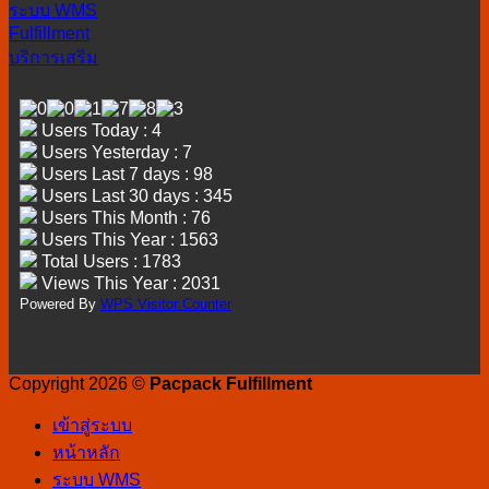
ระบบ WMS
Fulfillment
บริการเสริม
Users Today : 4
Users Yesterday : 7
Users Last 7 days : 98
Users Last 30 days : 345
Users This Month : 76
Users This Year : 1563
Total Users : 1783
Views This Year : 2031
Powered By
WPS Visitor Counter
Copyright 2026 ©
Pacpack Fulfillment
เข้าสู่ระบบ
หน้าหลัก
ระบบ WMS