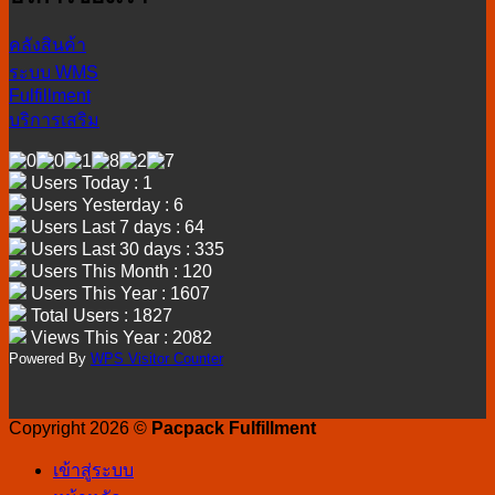
คลังสินค้า
ระบบ WMS
Fulfillment
บริการเสริม
Users Today : 1
Users Yesterday : 6
Users Last 7 days : 64
Users Last 30 days : 335
Users This Month : 120
Users This Year : 1607
Total Users : 1827
Views This Year : 2082
Powered By
WPS Visitor Counter
Copyright 2026 ©
Pacpack Fulfillment
เข้าสู่ระบบ