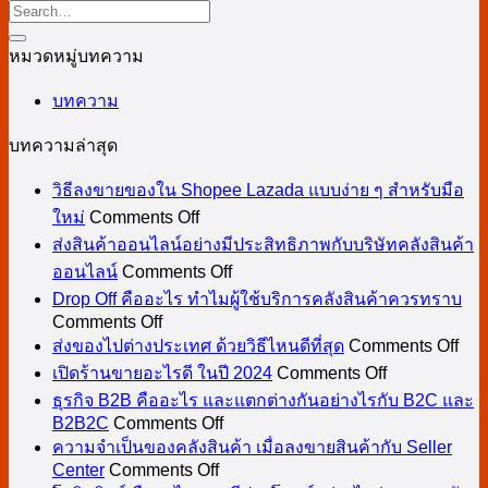
หมวดหมู่บทความ
บทความ
บทความล่าสุด
วิธีลงขายของใน Shopee Lazada แบบง่าย ๆ สำหรับมือ
on
ใหม่
Comments Off
วิธี
ส่งสินค้าออนไลน์อย่างมีประสิทธิภาพกับบริษัทคลังสินค้า
ลง
on
ออนไลน์
Comments Off
ขาย
ส่ง
Drop Off คืออะไร ทำไมผู้ใช้บริการคลังสินค้าควรทราบ
ของ
สินค้า
on
Comments Off
Drop
on
ใน
ออนไลน์
ส่งของไปต่างประเทศ ด้วยวิธีไหนดีที่สุด
Comments Off
Off
ส่ง
Shopee
on
อย่าง
เปิดร้านขายอะไรดี ในปี 2024
Comments Off
คือ
Lazada
เปิด
ขอ
มี
ธุรกิจ B2B คืออะไร และแตกต่างกันอย่างไรกับ B2C และ
อะไร
แบบ
ร้าน
ไป
on
B2B2C
Comments Off
ประสิทธิภาพ
ทำไม
ง่าย
ธุรกิจ
ขาย
ต่าง
ความจำเป็นของคลังสินค้า เมื่อลงขายสินค้ากับ Seller
กับ
ผู้
ๆ
on
B2B
Center
Comments Off
อะไร
ประ
บริษัท