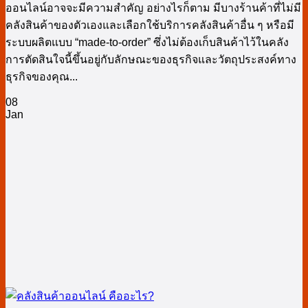
ออนไลน์อาจจะมีความสำคัญ อย่างไรก็ตาม มีบางร้านค้าที่ไม่มี
คลังสินค้าของตัวเองและเลือกใช้บริการคลังสินค้าอื่น ๆ หรือมี
ระบบผลิตแบบ “made-to-order” ซึ่งไม่ต้องเก็บสินค้าไว้ในคลัง
การตัดสินใจนี้ขึ้นอยู่กับลักษณะของธุรกิจและวัตถุประสงค์ทาง
ธุรกิจของคุณ...
08
Jan