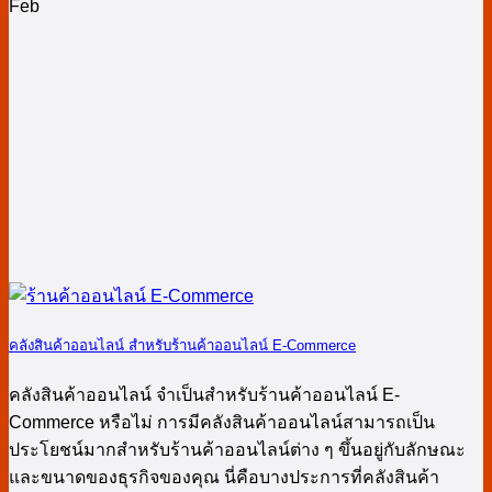
Feb
คลังสินค้าออนไลน์ สำหรับร้านค้าออนไลน์ E-Commerce
คลังสินค้าออนไลน์ จำเป็นสำหรับร้านค้าออนไลน์ E-
Commerce หรือไม่ การมีคลังสินค้าออนไลน์สามารถเป็น
ประโยชน์มากสำหรับร้านค้าออนไลน์ต่าง ๆ ขึ้นอยู่กับลักษณะ
และขนาดของธุรกิจของคุณ นี่คือบางประการที่คลังสินค้า